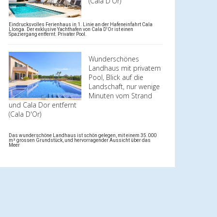
(Cala D'Or)
Eindrucksvolles Ferienhaus in 1. Linie an der Hafeneinfahrt Cala
Llonga. Der exklusive Yachthafen von Cala D'Or ist einen
Spaziergang entfernt. Privater Pool.
Wunderschönes
Landhaus mit privatem
Pool, Blick auf die
Landschaft, nur wenige
Minuten vom Strand
und Cala Dor entfernt
(Cala D'Or)
Das wunderschöne Landhaus ist schön gelegen, mit einem 35.000
m² grossen Grundstück, und hervorragender Aussicht über das
Meer