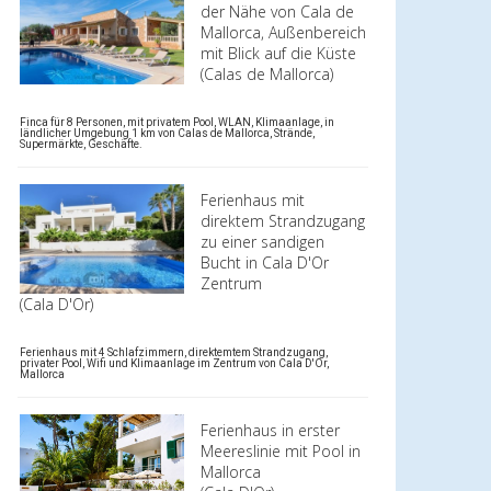
der Nähe von Cala de
Mallorca, Außenbereich
mit Blick auf die Küste
(Calas de Mallorca)
Finca für 8 Personen, mit privatem Pool, WLAN, Klimaanlage, in
ländlicher Umgebung 1 km von Calas de Mallorca, Strände,
Supermärkte, Geschäfte.
Ferienhaus mit
direktem Strandzugang
zu einer sandigen
Bucht in Cala D'Or
Zentrum
(Cala D'Or)
Ferienhaus mit 4 Schlafzimmern, direktemtem Strandzugang,
privater Pool, Wifi und Klimaanlage im Zentrum von Cala D'Or,
Mallorca
Ferienhaus in erster
Meereslinie mit Pool in
Mallorca