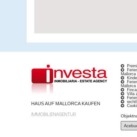
Premi
Ferien
Mallorca
Kinder
Ferie
Mallorca
Fincas
Villa 
Ferie
rechtl
HAUS AUF MALLORCA KAUFEN
Cookie
IMMOBILIENAGENTUR
Objekt