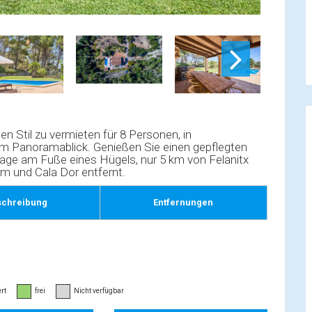
n Stil zu vermieten für 8 Personen, in
em Panoramablick. Genießen Sie einen gepflegten
 Lage am Fuße eines Hügels, nur 5 km von Felanitx
m und Cala Dor entfernt.
schreibung
Entfernungen
rt
frei
Nicht verfügbar