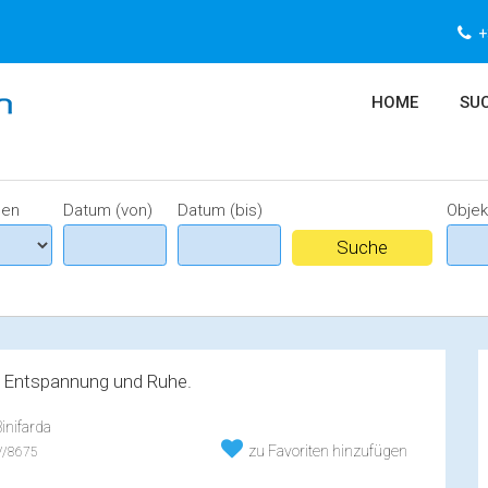
+
HOME
SUC
nen
Datum (von)
Datum (bis)
Obje
k, Entspannung und Ruhe.
nifarda
zu Favoriten hinzufügen
/8675