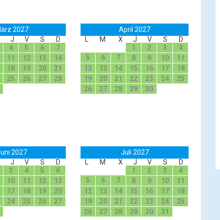
ärz 2027
April 2027
J
V
S
D
L
M
X
J
V
S
D
4
5
6
7
1
2
3
4
5
6
7
11
12
13
14
8
9
10
11
18
19
20
21
12
13
14
15
16
17
18
25
26
27
28
19
20
21
22
23
24
25
26
27
28
29
30
uni 2027
Juli 2027
J
V
S
D
L
M
X
J
V
S
D
3
4
5
6
1
2
3
4
5
6
7
10
11
12
13
8
9
10
11
17
18
19
20
12
13
14
15
16
17
18
24
25
26
27
19
20
21
22
23
24
25
26
27
28
29
30
31