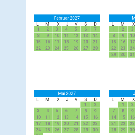
Februar 2027
M
L
M
X
J
V
S
D
L
M
X
1
2
3
4
5
6
7
1
2
3
8
9
10
11
12
13
14
8
9
10
15
16
17
18
19
20
21
15
16
17
22
23
24
25
26
27
28
22
23
24
29
30
31
Mai 2027
J
L
M
X
J
V
S
D
L
M
X
1
2
1
2
3
4
5
6
7
7
8
9
8
9
10
11
12
13
14
15
16
14
15
16
17
18
19
20
21
22
23
21
22
23
24
25
26
27
28
29
30
28
29
30