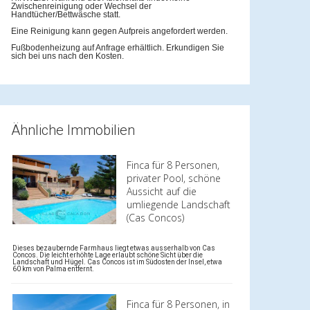
Zwischenreinigung oder Wechsel der
Handtücher/Bettwäsche statt.
Eine Reinigung kann gegen Aufpreis angefordert werden.
Fußbodenheizung auf Anfrage erhältlich. Erkundigen Sie
sich bei uns nach den Kosten.
Ähnliche Immobilien
Finca für 8 Personen,
privater Pool, schöne
Aussicht auf die
umliegende Landschaft
(Cas Concos)
Dieses bezaubernde Farmhaus liegt etwas ausserhalb von Cas
Concos. Die leicht erhöhte Lage erlaubt schöne Sicht über die
Landschaft und Hügel. Cas Concos ist im Südosten der Insel, etwa
60 km von Palma entfernt.
Finca für 8 Personen, in