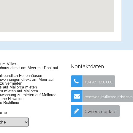
um Villas
Kontaktdaten
haus direkt am Meer mit Pool auf
freundlich Ferienhäusern
nwohnungen direkt am Meer auf
+34 971 658 000
 zu vermieten
 auf Mallorca mieten
zu mieten auf Mallorca
nwohnung zu mieten auf Mallorca
reservas@villascalador.com
iche Hinweise
-Richtlinie
Owners contact
name