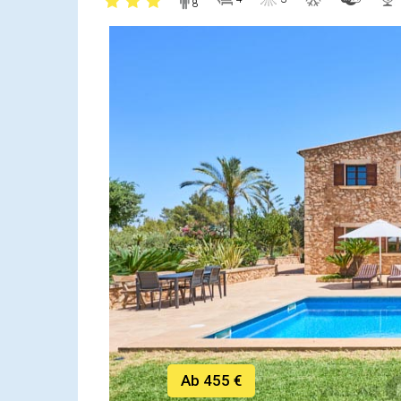
8
Ab 455 €