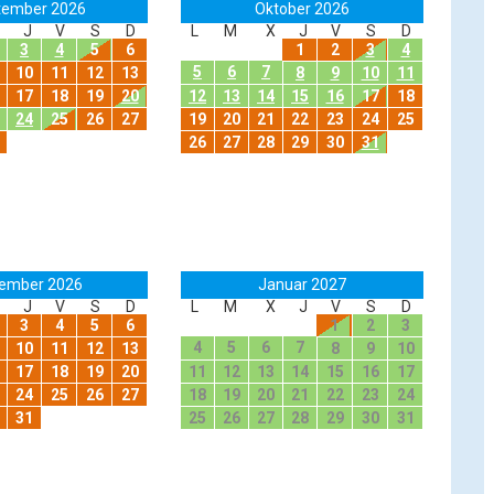
tember 2026
Oktober 2026
J
V
S
D
L
M
X
J
V
S
D
3
4
5
6
1
2
3
4
5
6
7
10
11
12
13
8
9
10
11
17
18
19
20
12
13
14
15
16
17
18
24
25
26
27
19
20
21
22
23
24
25
26
27
28
29
30
31
ember 2026
Januar 2027
J
V
S
D
L
M
X
J
V
S
D
3
4
5
6
1
2
3
4
5
6
7
10
11
12
13
8
9
10
17
18
19
20
11
12
13
14
15
16
17
24
25
26
27
18
19
20
21
22
23
24
31
25
26
27
28
29
30
31