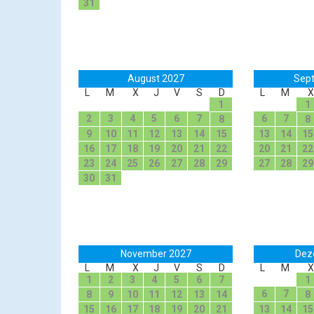
31
August 2027
Sep
L
M
X
J
V
S
D
L
M
X
1
1
2
3
4
5
6
7
6
7
8
8
9
10
11
12
13
14
15
13
14
15
16
17
18
19
20
21
22
20
21
22
23
24
25
26
27
28
29
27
28
29
30
31
November 2027
Dez
L
M
X
J
V
S
D
L
M
X
1
2
3
4
5
6
7
1
6
7
8
9
10
11
12
13
14
8
15
16
17
18
19
20
21
13
14
15