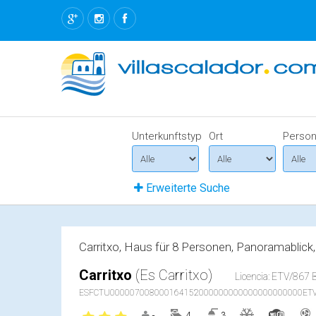
Unterkunftstyp
Ort
Perso
Erweiterte Suche
Carritxo, Haus für 8 Personen, Panoramablic
Carritxo
(Es Carritxo)
Licencia: ETV/867 Bi
ESFCTU000007008000164152000000000000000000000ETV
4
3