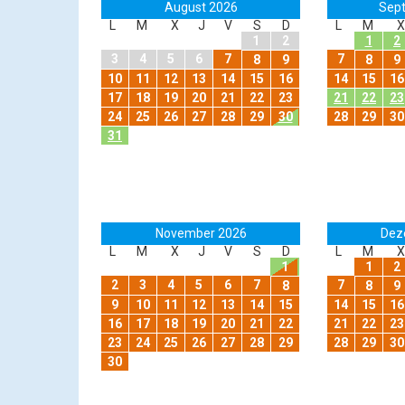
August 2026
Sep
L
M
X
J
V
S
D
L
M
X
1
2
1
2
3
4
5
6
7
7
8
9
8
9
10
11
12
13
14
15
16
14
15
16
17
18
19
20
21
22
23
21
22
23
24
25
26
27
28
29
30
28
29
30
31
November 2026
Dez
L
M
X
J
V
S
D
L
M
X
1
1
2
2
3
4
5
6
7
7
8
8
9
9
10
11
12
13
14
15
14
15
16
16
17
18
19
20
21
22
21
22
23
23
24
25
26
27
28
29
28
29
30
30