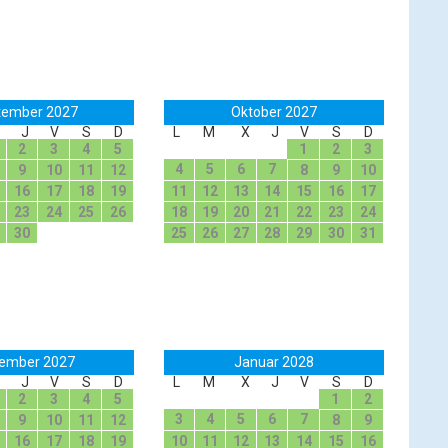
tember 2027
Oktober 2027
J
V
S
D
L
M
X
J
V
S
D
2
3
4
5
1
2
3
4
5
6
7
9
10
11
12
8
9
10
16
17
18
19
11
12
13
14
15
16
17
23
24
25
26
18
19
20
21
22
23
24
30
25
26
27
28
29
30
31
ember 2027
Januar 2028
J
V
S
D
L
M
X
J
V
S
D
2
3
4
5
1
2
3
4
5
6
7
9
10
11
12
8
9
16
17
18
19
10
11
12
13
14
15
16