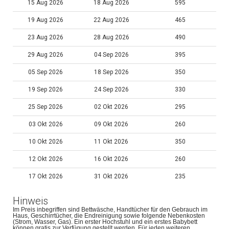
15 Aug 2026
18 Aug 2026
595
19 Aug 2026
22 Aug 2026
465
23 Aug 2026
28 Aug 2026
490
29 Aug 2026
04 Sep 2026
395
05 Sep 2026
18 Sep 2026
350
19 Sep 2026
24 Sep 2026
330
25 Sep 2026
02 Okt 2026
295
03 Okt 2026
09 Okt 2026
260
10 Okt 2026
11 Okt 2026
350
12 Okt 2026
16 Okt 2026
260
17 Okt 2026
31 Okt 2026
235
Hinweis
Im Preis inbegriffen sind Bettwäsche, Handtücher für den Gebrauch im
Haus, Geschirrtücher, die Endreinigung sowie folgende Nebenkosten
(Strom, Wasser, Gas). Ein erster Hochstuhl und ein erstes Babybett
können gratis zur Verfügung gestellt werden. Für jeden weiteren