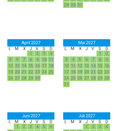
29
30
31
April 2027
Mai 2027
L
M
X
J
V
S
D
L
M
X
J
V
S
D
1
2
3
4
1
2
5
6
7
3
4
5
6
7
8
9
10
11
8
9
12
13
14
15
16
17
18
10
11
12
13
14
15
16
19
20
21
22
23
24
25
17
18
19
20
21
22
23
26
27
28
29
30
24
25
26
27
28
29
30
31
Juni 2027
Juli 2027
L
M
X
J
V
S
D
L
M
X
J
V
S
D
1
2
3
4
5
6
1
2
3
4