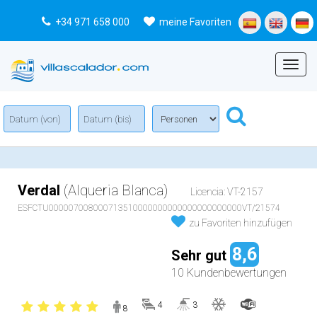
+34 971 658 000
meine Favoriten
Menu
Verdal
(Alqueria Blanca)
Licencia: VT-2157
ESFCTU000007008000713510000000000000000000000VT/21574
zu Favoriten hinzufügen
8,6
Sehr gut
10 Kundenbewertungen
4
3
8