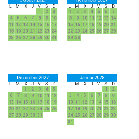
L
M
X
J
V
S
D
L
M
X
J
V
S
D
1
2
3
1
2
3
4
5
6
7
4
5
6
7
8
9
10
8
9
10
11
12
13
14
11
12
13
14
15
16
17
15
16
17
18
19
20
21
18
19
20
21
22
23
24
22
23
24
25
26
27
28
25
26
27
28
29
30
31
29
30
Dezember 2027
Januar 2028
L
M
X
J
V
S
D
L
M
X
J
V
S
D
1
2
3
4
5
1
2
6
7
3
4
5
6
7
8
9
10
11
12
8
9
13
14
15
16
17
18
19
10
11
12
13
14
15
16
20
21
22
23
24
25
26
17
18
19
20
21
22
23
27
28
29
30
31
24
25
26
27
28
29
30
31