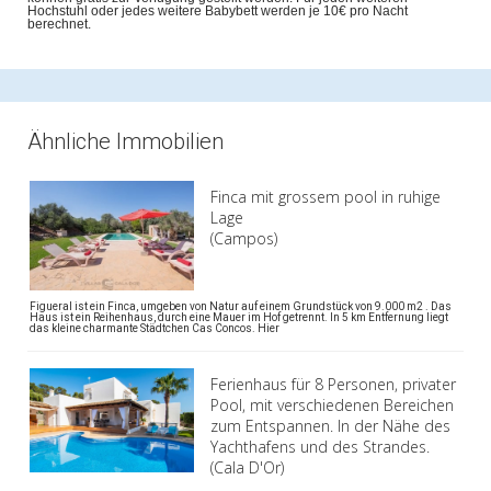
Hochstuhl oder jedes weitere Babybett werden je 10€ pro Nacht
berechnet.
Ähnliche Immobilien
Finca mit grossem pool in ruhige
Lage
(Campos)
Figueral ist ein Finca, umgeben von Natur auf einem Grundstück von 9.000 m2 . Das
Haus ist ein Reihenhaus, durch eine Mauer im Hof getrennt. In 5 km Entfernung liegt
das kleine charmante Städtchen Cas Concos. Hier
Ferienhaus für 8 Personen, privater
Pool, mit verschiedenen Bereichen
zum Entspannen. In der Nähe des
Yachthafens und des Strandes.
(Cala D'Or)