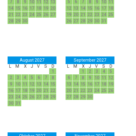
7
5
6
7
8
9
10
11
12
13
8
9
10
11
14
15
16
17
18
19
20
12
13
14
15
16
17
18
21
22
23
24
25
26
27
19
20
21
22
23
24
25
28
29
30
26
27
28
29
30
31
August 2027
September 2027
L
M
X
J
V
S
D
L
M
X
J
V
S
D
1
1
2
3
4
5
2
3
4
5
6
7
6
7
8
8
9
10
11
12
9
10
11
12
13
14
15
13
14
15
16
17
18
19
16
17
18
19
20
21
22
20
21
22
23
24
25
26
23
24
25
26
27
28
29
27
28
29
30
30
31
Oktober 2027
November 2027