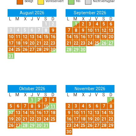
belegt
Vorreserviert
frei
Nicht verfügbar
August 2026
September 2026
L
M
X
J
V
S
D
L
M
X
J
V
S
D
1
2
1
2
3
4
5
6
3
4
5
6
7
7
8
9
8
9
10
11
12
13
10
11
12
13
14
15
16
14
15
16
17
18
19
20
17
18
19
20
21
22
23
21
22
23
24
25
26
27
24
25
26
27
28
29
30
28
29
30
31
Oktober 2026
November 2026
L
M
X
J
V
S
D
L
M
X
J
V
S
D
1
2
3
4
1
5
6
7
2
3
4
5
6
7
8
9
10
11
8
12
13
14
15
16
17
18
9
10
11
12
13
14
15
19
20
21
22
23
24
25
16
17
18
19
20
21
22
26
27
28
29
30
31
23
24
25
26
27
28
29
30