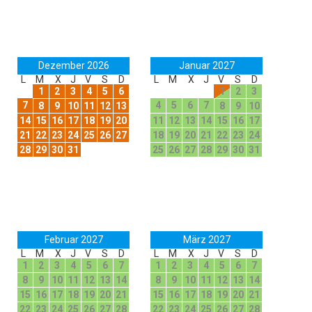
Dezember 2026
Januar 2027
L
M
X
J
V
S
D
L
M
X
J
V
S
D
1
2
3
4
5
6
1
2
3
7
4
5
6
7
8
9
10
11
12
13
8
9
10
14
15
16
17
18
19
20
11
12
13
14
15
16
17
21
22
23
24
25
26
27
18
19
20
21
22
23
24
28
29
30
31
25
26
27
28
29
30
31
Februar 2027
März 2027
L
M
X
J
V
S
D
L
M
X
J
V
S
D
1
2
3
4
5
6
7
1
2
3
4
5
6
7
8
9
10
11
12
13
14
8
9
10
11
12
13
14
15
16
17
18
19
20
21
15
16
17
18
19
20
21
22
23
24
25
26
27
28
22
23
24
25
26
27
28