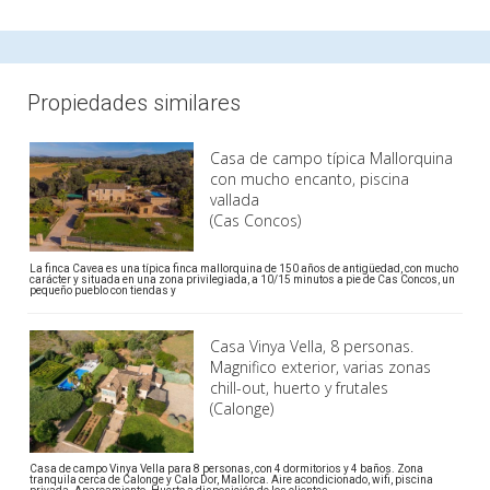
Propiedades similares
Casa de campo típica Mallorquina
con mucho encanto, piscina
vallada
(Cas Concos)
La finca Cavea es una típica finca mallorquina de 150 años de antigüedad, con mucho
carácter y situada en una zona privilegiada, a 10/15 minutos a pie de Cas Concos, un
pequeño pueblo con tiendas y
Casa Vinya Vella, 8 personas.
Magnifico exterior, varias zonas
chill-out, huerto y frutales
(Calonge)
Casa de campo Vinya Vella para 8 personas, con 4 dormitorios y 4 baños. Zona
tranquila cerca de Calonge y Cala Dor, Mallorca. Aire acondicionado, wifi, piscina