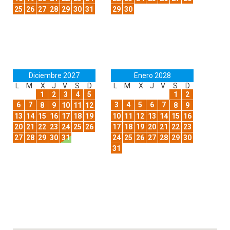
25
26
27
28
29
30
31
29
30
Diciembre 2027
Enero 2028
L
M
X
J
V
S
D
L
M
X
J
V
S
D
1
2
3
4
5
1
2
6
7
3
4
5
6
7
8
9
10
11
12
8
9
13
14
15
16
17
18
19
10
11
12
13
14
15
16
20
21
22
23
24
25
26
17
18
19
20
21
22
23
27
28
29
30
31
24
25
26
27
28
29
30
31