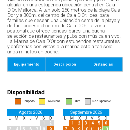
alquilar en una estupenda ubicación central en Cala
D'Or, Mallorca. A tan solo 250 metros de la playa Cala
Dor y a 300m. del centro de Cala D'Or. Ideal para
familias que desean una ubicación cerca de la playa y
de fácil acceso al centro de Cala D'Or. La zona
peatonal que ofrece tiendas, bares, una buena
selección de restaurantes y pubs con música en vivo.
La Marina de Cala D'Or con estupendos restaurantes
y cafeterías con vistas a la marina está a tan sólo
unos minutos en coche.
Equipamiento
Descripción
Distancias
Disponibilidad
Ocupado
Provisional
Libre
No disponible
Agosto 2026
Septiembre 2026
L
M
X
J
V
S
D
L
M
X
J
V
S
D
1
2
1
2
3
4
5
6
3
4
5
6
7
7
8
9
8
9
10
11
12
13