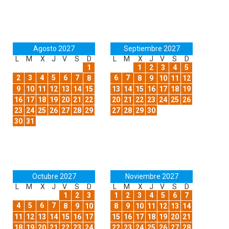
Agosto 2027
Septiembre 2027
L
M
X
J
V
S
D
L
M
X
J
V
S
D
1
1
2
3
4
5
2
3
4
5
6
7
6
7
8
8
9
10
11
12
9
10
11
12
13
14
15
13
14
15
16
17
18
19
16
17
18
19
20
21
22
20
21
22
23
24
25
26
23
24
25
26
27
28
29
27
28
29
30
30
31
Octubre 2027
Noviembre 2027
L
M
X
J
V
S
D
L
M
X
J
V
S
D
1
2
3
1
2
3
4
5
6
7
4
5
6
7
8
9
10
8
9
10
11
12
13
14
11
12
13
14
15
16
17
15
16
17
18
19
20
21
18
19
20
21
22
23
24
22
23
24
25
26
27
28