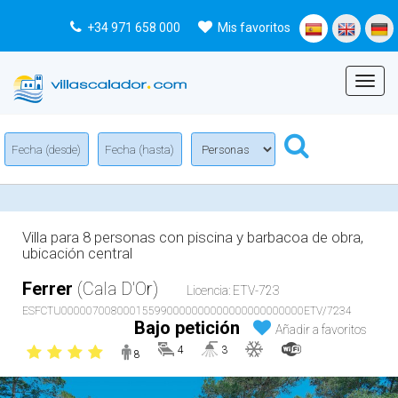
+34 971 658 000
Mis favoritos
Menu
Villa para 8 personas con piscina y barbacoa de obra,
ubicación central
Ferrer
(Cala D'Or)
Licencia: ETV-723
ESFCTU000007008000155990000000000000000000000ETV/7234
Bajo petición
Añadir a favoritos
4
3
8