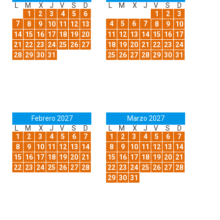
L
M
X
J
V
S
D
L
M
X
J
V
S
D
1
2
3
4
5
6
1
2
3
7
4
5
6
7
8
9
10
11
12
13
8
9
10
14
15
16
17
18
19
20
11
12
13
14
15
16
17
21
22
23
24
25
26
27
18
19
20
21
22
23
24
28
29
30
31
25
26
27
28
29
30
31
Febrero 2027
Marzo 2027
L
M
X
J
V
S
D
L
M
X
J
V
S
D
1
2
3
4
5
6
7
1
2
3
4
5
6
7
8
9
10
11
12
13
14
8
9
10
11
12
13
14
15
16
17
18
19
20
21
15
16
17
18
19
20
21
22
23
24
25
26
27
28
22
23
24
25
26
27
28
29
30
31