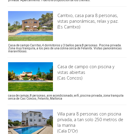
privada. Aparcamiento. Huerto a disposición de los clientes.
Carritxo, casa para 8 personas,
vistas panorámicas, relax y paz.
(Es Carritxo)
Casa de campo Carritxo, 4 dormitorios y 3 baños para 8 personas. Piscina privada.
Zona muy tranquila, a los pies de una colina cerca de Felanitx. Vistas panorámicas
maravillosas.
Casa de campo con piscina y
vistas abiertas
(Cas Concos)
casa de campo, 8 personas, aire acondicionado, wifi, piscina privada, zona tranquila
cerca de Cas Concos, Felanitx, Mallorca
Villa para 8 personas con piscina
privada, a tan solo 250 metros de
la marina
(Cala D'Or)