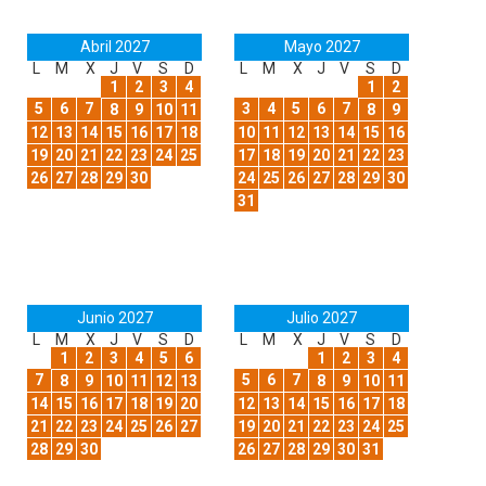
Abril 2027
Mayo 2027
L
M
X
J
V
S
D
L
M
X
J
V
S
D
1
2
3
4
1
2
5
6
7
3
4
5
6
7
8
9
10
11
8
9
12
13
14
15
16
17
18
10
11
12
13
14
15
16
19
20
21
22
23
24
25
17
18
19
20
21
22
23
26
27
28
29
30
24
25
26
27
28
29
30
31
Junio 2027
Julio 2027
L
M
X
J
V
S
D
L
M
X
J
V
S
D
1
2
3
4
5
6
1
2
3
4
7
5
6
7
8
9
10
11
12
13
8
9
10
11
14
15
16
17
18
19
20
12
13
14
15
16
17
18
21
22
23
24
25
26
27
19
20
21
22
23
24
25
28
29
30
26
27
28
29
30
31