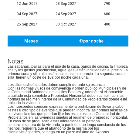
12 Jun 2027
03 Sep 2027
790
04 Sep 2027
24 Sep 2027
600
25 Sep 2027
30 Oct 2027
400
Meses
€/por noche
Notas
Las sabanas, toallas para el uso de la casa, paños de cocina, la limpieza
final y los gastos (electricidad, agua, gas) están incluidos en el precio. La
primera cuna y silla alta están incluidas en el precio. La segunda cuna o
silla tienen un coste de 10€ por noche cada una.
Los clientes/huéspedes deben cumplir durante su estancia:
Con las normas y usos de convivencia y orden público Municipales y de
la Comunidad Autónoma de les Illes Balears y, además, si el inmueble
alquilado está sometido a Propiedad Horizontal deben cumplir con las
normas de régimen interior de la Comunidad de Propietarios dónde esté
ubicada la vivienda.
Los huéspedes conocen expresamente la prohibición de llevar a cabo
fiestas u otro tipo de eventos que puedan ir contra las normas básicas de
convivencia o las que puedan fijar los estatutos de la Comunidad de
Propietarios en las viviendas sujetas al régimen de propiedad horizontal.
En caso de se produzcan estas alteraciones, la persona
comercializadora de la vivienda, a partir de que tenga constancia de los
hechos, requerirá que el abandono de la misma por los
clientes/huéspedes, se haga en un plazo máximo de 24horas.