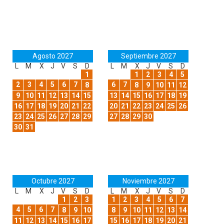
Agosto 2027
Septiembre 2027
L
M
X
J
V
S
D
L
M
X
J
V
S
D
1
1
2
3
4
5
2
3
4
5
6
7
6
7
8
8
9
10
11
12
9
10
11
12
13
14
15
13
14
15
16
17
18
19
16
17
18
19
20
21
22
20
21
22
23
24
25
26
23
24
25
26
27
28
29
27
28
29
30
30
31
Octubre 2027
Noviembre 2027
L
M
X
J
V
S
D
L
M
X
J
V
S
D
1
2
3
1
2
3
4
5
6
7
4
5
6
7
8
9
10
8
9
10
11
12
13
14
11
12
13
14
15
16
17
15
16
17
18
19
20
21