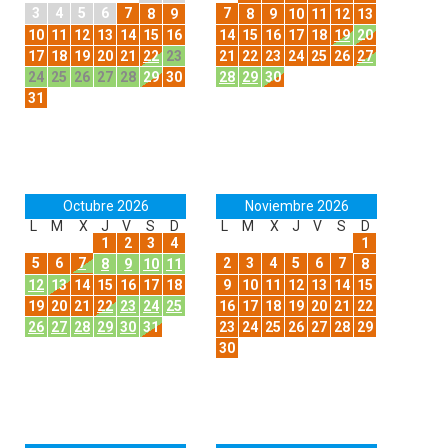
3
4
5
6
7
7
8
9
8
9
10
11
12
13
10
11
12
13
14
15
16
14
15
16
17
18
19
20
17
18
19
20
21
22
23
21
22
23
24
25
26
27
24
25
26
27
28
29
30
28
29
30
31
Octubre 2026
Noviembre 2026
L
M
X
J
V
S
D
L
M
X
J
V
S
D
1
2
3
4
1
5
6
7
2
3
4
5
6
7
8
9
10
11
8
12
13
14
15
16
17
18
9
10
11
12
13
14
15
19
20
21
22
23
24
25
16
17
18
19
20
21
22
26
27
28
29
30
31
23
24
25
26
27
28
29
30