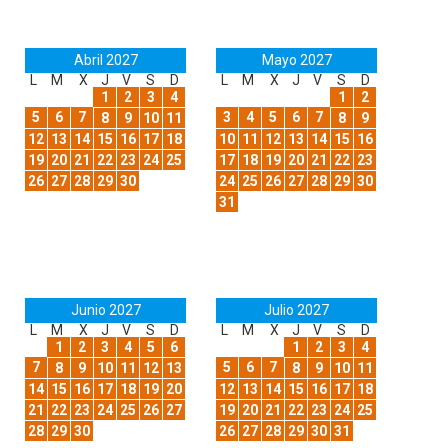
Abril 2027
Mayo 2027
L
M
X
J
V
S
D
L
M
X
J
V
S
D
1
2
3
4
1
2
5
6
7
3
4
5
6
7
8
9
10
11
8
9
12
13
14
15
16
17
18
10
11
12
13
14
15
16
19
20
21
22
23
24
25
17
18
19
20
21
22
23
26
27
28
29
30
24
25
26
27
28
29
30
31
Junio 2027
Julio 2027
L
M
X
J
V
S
D
L
M
X
J
V
S
D
1
2
3
4
5
6
1
2
3
4
7
5
6
7
8
9
10
11
12
13
8
9
10
11
14
15
16
17
18
19
20
12
13
14
15
16
17
18
21
22
23
24
25
26
27
19
20
21
22
23
24
25
28
29
30
26
27
28
29
30
31