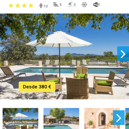
5
5
10
Desde 380 €