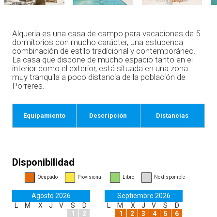
Alqueria es una casa de campo para vacaciones de 5
dormitorios con mucho carácter, una estupenda
combinación de estilo tradicional y contemporáneo.
La casa que dispone de mucho espacio tanto en el
interior como el exterior, está situada en una zona
muy tranquila a poco distancia de la población de
Porreres.
Equipamiento
Descripción
Distancias
Disponibilidad
Ocupado
Provisional
Libre
No disponible
Agosto 2026
Septiembre 2026
L
M
X
J
V
S
D
L
M
X
J
V
S
D
1
2
1
2
3
4
5
6