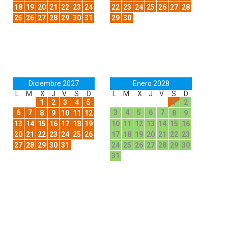
18
19
20
21
22
23
24
22
23
24
25
26
27
28
25
26
27
28
29
30
31
29
30
Diciembre 2027
Enero 2028
L
M
X
J
V
S
D
L
M
X
J
V
S
D
1
2
3
4
5
1
2
6
7
3
4
5
6
7
8
9
10
11
12
8
9
13
14
15
16
17
18
19
10
11
12
13
14
15
16
20
21
22
23
24
25
26
17
18
19
20
21
22
23
27
28
29
30
31
24
25
26
27
28
29
30
31