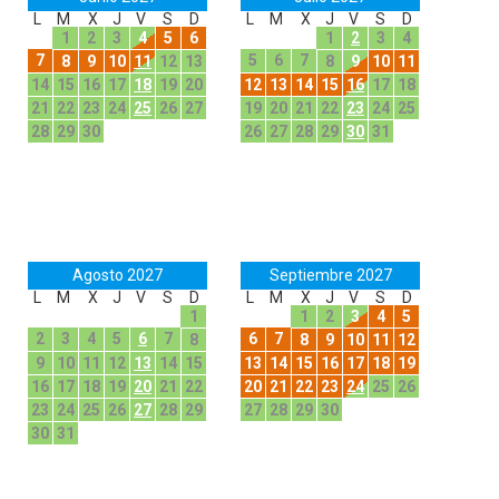
L
M
X
J
V
S
D
L
M
X
J
V
S
D
1
2
3
4
5
6
1
2
3
4
7
5
6
7
8
9
10
11
12
13
8
9
10
11
14
15
16
17
18
19
20
12
13
14
15
16
17
18
21
22
23
24
25
26
27
19
20
21
22
23
24
25
28
29
30
26
27
28
29
30
31
Agosto 2027
Septiembre 2027
L
M
X
J
V
S
D
L
M
X
J
V
S
D
1
1
2
3
4
5
2
3
4
5
6
7
6
7
8
8
9
10
11
12
9
10
11
12
13
14
15
13
14
15
16
17
18
19
16
17
18
19
20
21
22
20
21
22
23
24
25
26
23
24
25
26
27
28
29
27
28
29
30
30
31