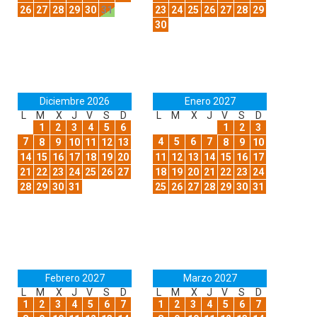
26
27
28
29
30
31
23
24
25
26
27
28
29
30
Diciembre 2026
Enero 2027
L
M
X
J
V
S
D
L
M
X
J
V
S
D
1
2
3
4
5
6
1
2
3
7
4
5
6
7
8
9
10
11
12
13
8
9
10
14
15
16
17
18
19
20
11
12
13
14
15
16
17
21
22
23
24
25
26
27
18
19
20
21
22
23
24
28
29
30
31
25
26
27
28
29
30
31
Febrero 2027
Marzo 2027
L
M
X
J
V
S
D
L
M
X
J
V
S
D
1
2
3
4
5
6
7
1
2
3
4
5
6
7