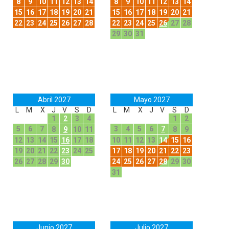
8
9
10
11
12
13
14
8
9
10
11
12
13
14
15
16
17
18
19
20
21
15
16
17
18
19
20
21
22
23
24
25
26
27
28
22
23
24
25
26
27
28
29
30
31
Abril 2027
Mayo 2027
L
M
X
J
V
S
D
L
M
X
J
V
S
D
1
2
3
4
1
2
5
6
7
3
4
5
6
7
8
9
10
11
8
9
12
13
14
15
16
17
18
10
11
12
13
14
15
16
19
20
21
22
23
24
25
17
18
19
20
21
22
23
26
27
28
29
30
24
25
26
27
28
29
30
31
Junio 2027
Julio 2027