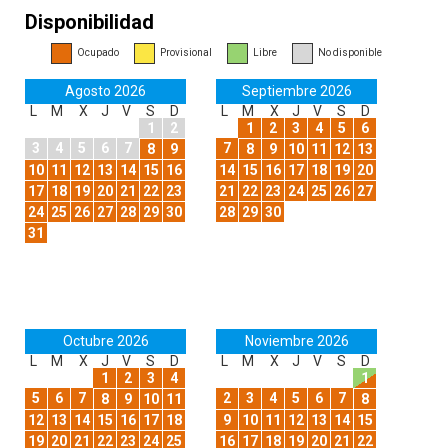
Disponibilidad
Ocupado
Provisional
Libre
No disponible
Agosto 2026
Septiembre 2026
L
M
X
J
V
S
D
L
M
X
J
V
S
D
1
2
1
2
3
4
5
6
3
4
5
6
7
7
8
9
8
9
10
11
12
13
10
11
12
13
14
15
16
14
15
16
17
18
19
20
17
18
19
20
21
22
23
21
22
23
24
25
26
27
24
25
26
27
28
29
30
28
29
30
31
Octubre 2026
Noviembre 2026
L
M
X
J
V
S
D
L
M
X
J
V
S
D
1
2
3
4
1
5
6
7
2
3
4
5
6
7
8
9
10
11
8
12
13
14
15
16
17
18
9
10
11
12
13
14
15
19
20
21
22
23
24
25
16
17
18
19
20
21
22