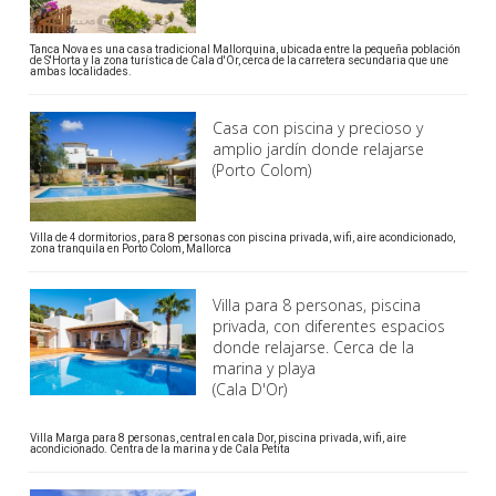
Tanca Nova es una casa tradicional Mallorquina, ubicada entre la pequeña población
de S'Horta y la zona turística de Cala d'Or, cerca de la carretera secundaria que une
ambas localidades.
Casa con piscina y precioso y
amplio jardín donde relajarse
(Porto Colom)
Villa de 4 dormitorios, para 8 personas con piscina privada, wifi, aire acondicionado,
zona tranquila en Porto Colom, Mallorca
Villa para 8 personas, piscina
privada, con diferentes espacios
donde relajarse. Cerca de la
marina y playa
(Cala D'Or)
Villa Marga para 8 personas, central en cala Dor, piscina privada, wifi, aire
acondicionado. Centra de la marina y de Cala Petita