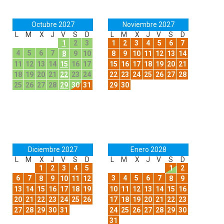
Octubre 2027
Noviembre 2027
L
M
X
J
V
S
D
L
M
X
J
V
S
D
1
2
3
1
2
3
4
5
6
7
4
5
6
7
8
9
10
8
9
10
11
12
13
14
11
12
13
14
15
16
17
15
16
17
18
19
20
21
18
19
20
21
22
23
24
22
23
24
25
26
27
28
25
26
27
28
29
30
31
29
30
Diciembre 2027
Enero 2028
L
M
X
J
V
S
D
L
M
X
J
V
S
D
1
2
3
4
5
1
2
6
7
3
4
5
6
7
8
9
10
11
12
8
9
13
14
15
16
17
18
19
10
11
12
13
14
15
16
20
21
22
23
24
25
26
17
18
19
20
21
22
23
27
28
29
30
31
24
25
26
27
28
29
30
31