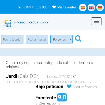
+34 971 658 000
Mis favoritos
Menu
Casa muy espaciosa, estupendo exterior ideal para
relajarse
Jardi
(Cala D'Or)
Licencia: VTV1012BAL
ESFCTU00000700800089788300000000000000000000000010120
Bajo petición
Añadir a favoritos
9,0
Excelente
2 Clientes opinan