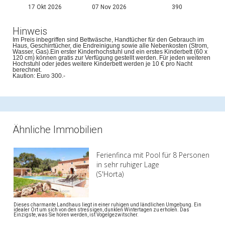
17 Okt 2026
07 Nov 2026
390
Hinweis
Im Preis inbegriffen sind Bettwäsche, Handtücher für den Gebrauch im
Haus, Geschirrtücher, die Endreinigung sowie alle Nebenkosten (Strom,
Wasser, Gas).Ein erster Kinderhochstuhl und ein erstes Kinderbett (60 x
120 cm) können gratis zur Verfügung gestellt werden. Für jeden weiteren
Hochstuhl oder jedes weitere Kinderbett werden je 10 € pro Nacht
berechnet.
Kaution: Euro 300.-
Ähnliche Immobilien
Ferienfinca mit Pool für 8 Personen
in sehr ruhiger Lage
(S'Horta)
Dieses charmante Landhaus liegt in einer ruhigen und ländlichen Umgebung. Ein
idealer Ort um sich von den stressigen, dunklen Wintertagen zu erholen. Das
Einzigste, was Sie hören werden, ist Vogelgezwitscher.