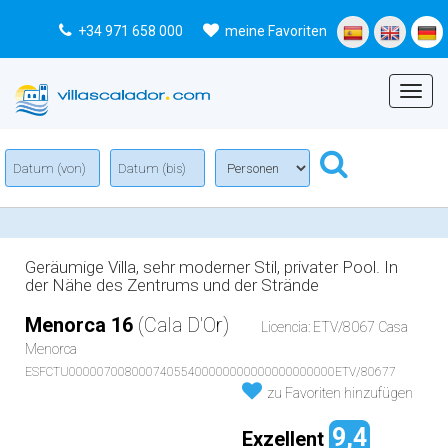
+34 971 658 000
meine Favoriten
Menu
Geräumige Villa, sehr moderner Stil, privater Pool. In
der Nähe des Zentrums und der Strände
Menorca 16
(Cala D'Or)
Licencia: ETV/8067 Casa
Menorca
ESFCTU00000700800074055400000000000000000000ETV/80677
zu Favoriten hinzufügen
9,4
Exzellent