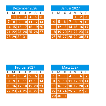
Dezember 2026
Januar 2027
L
M
X
J
V
S
D
L
M
X
J
V
S
D
1
2
3
4
5
6
1
2
3
7
4
5
6
7
8
9
10
11
12
13
8
9
10
14
15
16
17
18
19
20
11
12
13
14
15
16
17
21
22
23
24
25
26
27
18
19
20
21
22
23
24
28
29
30
31
25
26
27
28
29
30
31
Februar 2027
März 2027
L
M
X
J
V
S
D
L
M
X
J
V
S
D
1
2
3
4
5
6
7
1
2
3
4
5
6
7
8
9
10
11
12
13
14
8
9
10
11
12
13
14
15
16
17
18
19
20
21
15
16
17
18
19
20
21
22
23
24
25
26
27
28
22
23
24
25
26
27
28
29
30
31