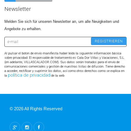
Newsletter
Melden Sie sich für unseren Newsletter an, um alle Neuigkeiten und
Angebote zu erhalten.
Al pulsar el botón de envío manifiesta haber leído la siguiente información básica
sobre privacidad: El responsable de tratamiento es Cala Dor Villas y Vacaciones, S.L.
(en adelante, VILLASCALADOR.COM). Sus datos serán tratados para el envío de
comunicaciones comerciales y gestión de nuestras listas de difusión. Tiene derecho
a acceder, rectificar y suprimir los datos, así como otros derechos como se explica en
política de privacidad
la
de la web
© 2026 All Rights Reserved