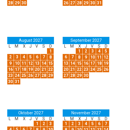
28
29
30
26
27
28
29
30
31
August 2027
September 2027
L
M
X
J
V
S
D
L
M
X
J
V
S
D
1
1
2
3
4
5
2
3
4
5
6
7
6
7
8
8
9
10
11
12
9
10
11
12
13
14
15
13
14
15
16
17
18
19
16
17
18
19
20
21
22
20
21
22
23
24
25
26
23
24
25
26
27
28
29
27
28
29
30
30
31
Oktober 2027
November 2027
L
M
X
J
V
S
D
L
M
X
J
V
S
D
1
2
3
1
2
3
4
5
6
7
4
5
6
7
8
9
10
8
9
10
11
12
13
14