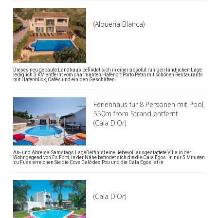
(Alqueria Blanca)
Dieses neu gebaute Landhaus befindet sich in einer absolut ruhigen ländlichen Lage
lediglich 3 KM entfernt vom charmanten Hafenort Porto Petro mit schönen Restaurants
mit Hafenblick, Cafés und einigen Geschäften.
Ferienhaus für 8 Personen mit Pool,
550m from Strand entfernt
(Cala D'Or)
An- und Abreise: Samstags LageDelfinist eine liebevoll ausgestattete Villa in der
Wohngegend von Es Forti, in der Nähe befindet sich die die Cala Egos. In nur 5 Minuten
zu Fuss erreichen Sie die Cove Caló des Pou und die Cala Egos ist in
(Cala D'Or)