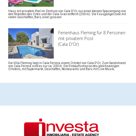
Haus mit privatem Pool im Zentrum von Cala D'Or, nur einen kleinen Spaziergang von
den Stränden des Ortes und der Cala Gran entfernt (200 m). Die Fussgängerzone mit
vielen Geschäften, Bars, einer grossen
Ferienhaus Fleming für 8 Personen
mit privatem Pool
(Cala D'Or)
Die Villa Fleming liegt in Cala Ferrera, einem Ortsteil von Cala D'Or. Zum Sandstrand
von Cala Ferrera sind es nur ca. 200 m. Die Einkaufsstrasse des gleichnamigen
Ortsteils, mit Supermarkt, Geschäften, Restaurants und Bars mit Live-Musik,