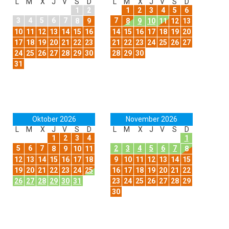
L
M
X
J
V
S
D
L
M
X
J
V
S
D
1
2
1
2
3
4
5
6
3
4
5
6
7
7
8
9
8
9
10
11
12
13
10
11
12
13
14
15
16
14
15
16
17
18
19
20
17
18
19
20
21
22
23
21
22
23
24
25
26
27
24
25
26
27
28
29
30
28
29
30
31
Oktober 2026
November 2026
L
M
X
J
V
S
D
L
M
X
J
V
S
D
1
2
3
4
1
5
6
7
2
3
4
5
6
7
8
9
10
11
8
12
13
14
15
16
17
18
9
10
11
12
13
14
15
19
20
21
22
23
24
25
16
17
18
19
20
21
22
26
27
28
29
30
31
23
24
25
26
27
28
29
30