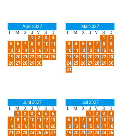
April 2027
Mai 2027
L
M
X
J
V
S
D
L
M
X
J
V
S
D
1
2
3
4
1
2
5
6
7
3
4
5
6
7
8
9
10
11
8
9
12
13
14
15
16
17
18
10
11
12
13
14
15
16
19
20
21
22
23
24
25
17
18
19
20
21
22
23
26
27
28
29
30
24
25
26
27
28
29
30
31
Juni 2027
Juli 2027
L
M
X
J
V
S
D
L
M
X
J
V
S
D
1
2
3
4
5
6
1
2
3
4
7
5
6
7
8
9
10
11
12
13
8
9
10
11
14
15
16
17
18
19
20
12
13
14
15
16
17
18
21
22
23
24
25
26
27
19
20
21
22
23
24
25