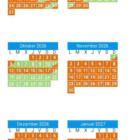
24
25
26
27
28
29
30
28
29
30
31
Oktober 2026
November 2026
L
M
X
J
V
S
D
L
M
X
J
V
S
D
1
2
3
4
1
5
6
7
2
3
4
5
6
7
8
9
10
11
8
12
13
14
15
16
17
18
9
10
11
12
13
14
15
19
20
21
22
23
24
25
16
17
18
19
20
21
22
26
27
28
29
30
31
23
24
25
26
27
28
29
30
Dezember 2026
Januar 2027
L
M
X
J
V
S
D
L
M
X
J
V
S
D
1
2
3
4
5
6
1
2
3