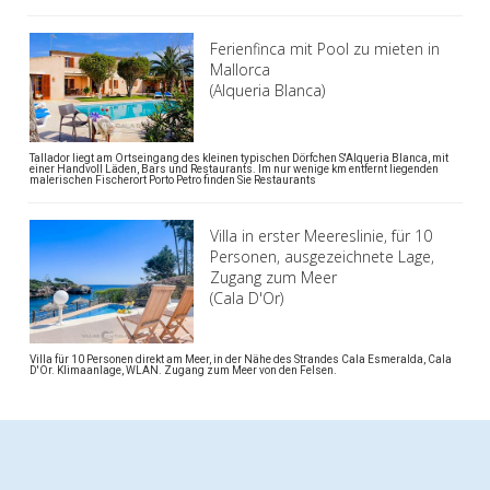
Ferienfinca mit Pool zu mieten in
Mallorca
(Alqueria Blanca)
Tallador liegt am Ortseingang des kleinen typischen Dörfchen S'Alqueria Blanca, mit
einer Handvoll Läden, Bars und Restaurants. Im nur wenige km entfernt liegenden
malerischen Fischerort Porto Petro finden Sie Restaurants
Villa in erster Meereslinie, für 10
Personen, ausgezeichnete Lage,
Zugang zum Meer
(Cala D'Or)
Villa für 10 Personen direkt am Meer, in der Nähe des Strandes Cala Esmeralda, Cala
D'Or. Klimaanlage, WLAN. Zugang zum Meer von den Felsen.