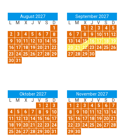
August 2027
September 2027
L
M
X
J
V
S
D
L
M
X
J
V
S
D
1
1
2
3
4
5
2
3
4
5
6
7
6
7
8
8
9
10
11
12
9
10
11
12
13
14
15
13
14
15
16
17
18
19
16
17
18
19
20
21
22
20
21
22
23
24
25
26
23
24
25
26
27
28
29
27
28
29
30
30
31
Oktober 2027
November 2027
L
M
X
J
V
S
D
L
M
X
J
V
S
D
1
2
3
1
2
3
4
5
6
7
4
5
6
7
8
9
10
8
9
10
11
12
13
14
11
12
13
14
15
16
17
15
16
17
18
19
20
21
18
19
20
21
22
23
24
22
23
24
25
26
27
28
25
26
27
28
29
30
31
29
30