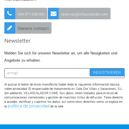
+34 971 658 000
reservas@villascalador.com
Owners contact
Newsletter
Melden Sie sich für unseren Newsletter an, um alle Neuigkeiten und
Angebote zu erhalten.
Al pulsar el botón de envío manifiesta haber leído la siguiente información básica
sobre privacidad: El responsable de tratamiento es Cala Dor Villas y Vacaciones, S.L.
(en adelante, VILLASCALADOR.COM). Sus datos serán tratados para el envío de
comunicaciones comerciales y gestión de nuestras listas de difusión. Tiene derecho
a acceder, rectificar y suprimir los datos, así como otros derechos como se explica en
política de privacidad
la
de la web