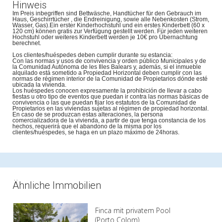
Hinweis
Im Preis inbegriffen sind Bettwäsche, Handtücher für den Gebrauch im
Haus, Geschirrtücher , die Endreinigung, sowie alle Nebenkosten (Strom,
Wasser, Gas).Ein erster Kinderhochstuhl und ein erstes Kinderbett (60 x
120 cm) können gratis zur Verfügung gestellt werden. Für jeden weiteren
Hochstuhl oder weiteres Kinderbett werden je 10€ pro Übernachtung
berechnet.
Los clientes/huéspedes deben cumplir durante su estancia:
Con las normas y usos de convivencia y orden público Municipales y de
la Comunidad Autónoma de les Illes Balears y, además, si el inmueble
alquilado está sometido a Propiedad Horizontal deben cumplir con las
normas de régimen interior de la Comunidad de Propietarios dónde esté
ubicada la vivienda.
Los huéspedes conocen expresamente la prohibición de llevar a cabo
fiestas u otro tipo de eventos que puedan ir contra las normas básicas de
convivencia o las que puedan fijar los estatutos de la Comunidad de
Propietarios en las viviendas sujetas al régimen de propiedad horizontal.
En caso de se produzcan estas alteraciones, la persona
comercializadora de la vivienda, a partir de que tenga constancia de los
hechos, requerirá que el abandono de la misma por los
clientes/huéspedes, se haga en un plazo máximo de 24horas.
Ähnliche Immobilien
Finca mit privatem Pool
(Porto Colom)