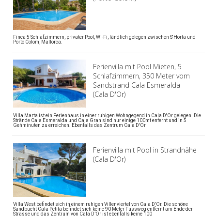
Finca 5 Schlafzimmern, privater Pool, Wi-Fi, ländlich gelegen zwischen S'Horta und
Porto Colom, Mallorca.
Ferienvilla mit Pool Mieten, 5
Schlafzimmern, 350 Meter vom
Sandstrand Cala Esmeralda
(Cala D'Or)
Villa Marta ist ein Ferienhaus in einer ruhigen Wohngegend in Cala D'Or gelegen. Die
Strände Cala Esmeralda und Cala Gran sind nur einige 100mt enfernt und in 5
Gehminuten zu erreichen. Ebenfalls das Zentrum Cala D'Or
Ferienvilla mit Pool in Strandnähe
(Cala D'Or)
Villa West befindet sich in einem ruhigen Villenviertel von Cala D’Or. Die schöne
Sandbucht Cala Petita befindet sich keine 90 Meter Fussweg entfernt am Ende der
Strasse und das Zentrum von Cala D’Or ist ebenfalls keine 100