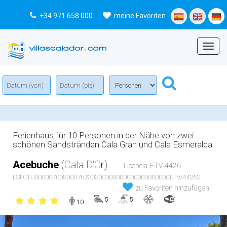
+34 971 658 000
meine Favoriten
Menu
Ferienhaus für 10 Personen in der Nähe von zwei
schönen Sandstränden Cala Gran und Cala Esmeralda
Acebuche
(Cala D'Or)
Licencia: ETV-4426
ESFCTU00000700800076230300000000000000000000ETV/44262
zu Favoriten hinzufügen
5
5
10