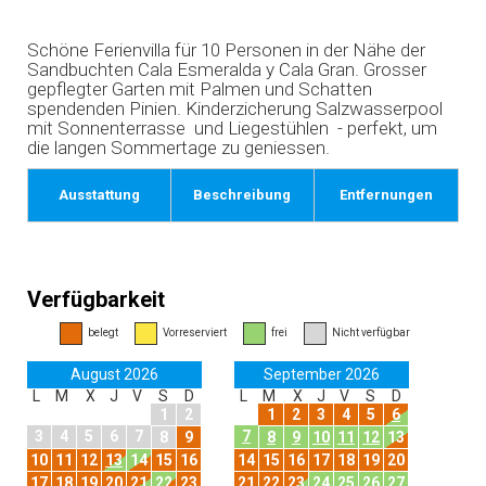
Schöne Ferienvilla für 10 Personen in der Nähe der
Sandbuchten Cala Esmeralda y Cala Gran. Grosser
gepflegter Garten mit Palmen und Schatten
spendenden Pinien. Kinderzicherung Salzwasserpool
mit Sonnenterrasse und Liegestühlen - perfekt, um
die langen Sommertage zu geniessen.
Ausstattung
Beschreibung
Entfernungen
Verfügbarkeit
belegt
Vorreserviert
frei
Nicht verfügbar
August 2026
September 2026
L
M
X
J
V
S
D
L
M
X
J
V
S
D
1
2
1
2
3
4
5
6
3
4
5
6
7
7
8
9
8
9
10
11
12
13
10
11
12
13
14
15
16
14
15
16
17
18
19
20
17
18
19
20
21
22
23
21
22
23
24
25
26
27