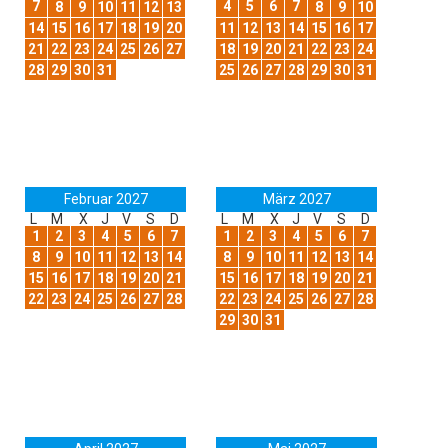
7
4
5
6
7
8
9
10
11
12
13
8
9
10
14
15
16
17
18
19
20
11
12
13
14
15
16
17
21
22
23
24
25
26
27
18
19
20
21
22
23
24
28
29
30
31
25
26
27
28
29
30
31
Februar 2027
März 2027
L
M
X
J
V
S
D
L
M
X
J
V
S
D
1
2
3
4
5
6
7
1
2
3
4
5
6
7
8
9
10
11
12
13
14
8
9
10
11
12
13
14
15
16
17
18
19
20
21
15
16
17
18
19
20
21
22
23
24
25
26
27
28
22
23
24
25
26
27
28
29
30
31