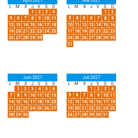
April 2027
Mai 2027
L
M
X
J
V
S
D
L
M
X
J
V
S
D
1
2
3
4
1
2
5
6
7
3
4
5
6
7
8
9
10
11
8
9
12
13
14
15
16
17
18
10
11
12
13
14
15
16
19
20
21
22
23
24
25
17
18
19
20
21
22
23
26
27
28
29
30
24
25
26
27
28
29
30
31
Juni 2027
Juli 2027
L
M
X
J
V
S
D
L
M
X
J
V
S
D
1
2
3
4
5
6
1
2
3
4
7
5
6
7
8
9
10
11
12
13
8
9
10
11
14
15
16
17
18
19
20
12
13
14
15
16
17
18
21
22
23
24
25
26
27
19
20
21
22
23
24
25
28
29
30
26
27
28
29
30
31