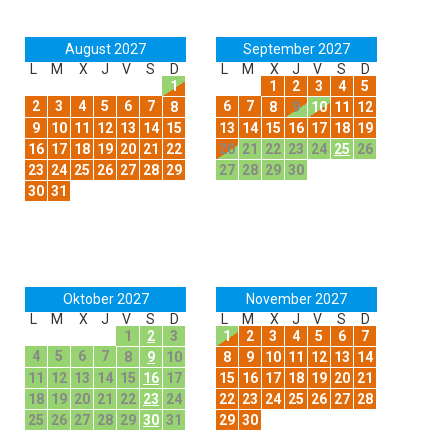
August 2027
September 2027
L
M
X
J
V
S
D
L
M
X
J
V
S
D
1
1
2
3
4
5
2
3
4
5
6
7
6
7
8
8
9
10
11
12
9
10
11
12
13
14
15
13
14
15
16
17
18
19
16
17
18
19
20
21
22
20
21
22
23
24
25
26
23
24
25
26
27
28
29
27
28
29
30
30
31
Oktober 2027
November 2027
L
M
X
J
V
S
D
L
M
X
J
V
S
D
1
2
3
1
2
3
4
5
6
7
4
5
6
7
8
9
10
8
9
10
11
12
13
14
11
12
13
14
15
16
17
15
16
17
18
19
20
21
18
19
20
21
22
23
24
22
23
24
25
26
27
28
25
26
27
28
29
30
31
29
30