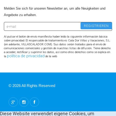
Melden Sie sich für unseren Newsletter an, um alle Neuigkeiten und
Angebote zu erhalten.
Al pulsar el botón de envío manifiesta haber leído la siguiente información básica
sobre privacidad: El responsable de tratamiento es Cala Dor Villas y Vacaciones, S.L.
(en adelante, VILLASCALADOR.COM). Sus datos serán tratados para el envío de
comunicaciones comerciales y gestión de nuestras listas de difusión. Tiene derecho
a acceder, rectificar y suprimir los datos, así como otros derechos como se explica en
política de privacidad
la
de la web
© 2026 All Rights Reserved
Diese Website verwendet eigene Cookies, um