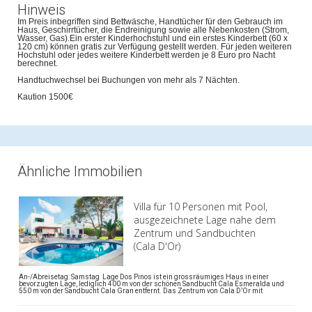
Hinweis
Im Preis inbegriffen sind Bettwäsche, Handtücher für den Gebrauch im
Haus, Geschirrtücher, die Endreinigung sowie alle Nebenkosten (Strom,
Wasser, Gas).Ein erster Kinderhochstuhl und ein erstes Kinderbett (60 x
120 cm) können gratis zur Verfügung gestellt werden. Für jeden weiteren
Hochstuhl oder jedes weitere Kinderbett werden je 8 Euro pro Nacht
berechnet.
Handtuchwechsel bei Buchungen von mehr als 7 Nächten.
Kaution 1500€
Ähnliche Immobilien
Villa für 10 Personen mit Pool,
ausgezeichnete Lage nahe dem
Zentrum und Sandbuchten
(Cala D'Or)
An-/Abreisetag: Samstag Lage Dos Pinos ist ein grossräumiges Haus in einer
bevorzugten Lage, lediglich 400 m von der schönen Sandbucht Cala Esmeralda und
550 m von der Sandbucht Cala Gran entfernt. Das Zentrum von Cala D’Or mit