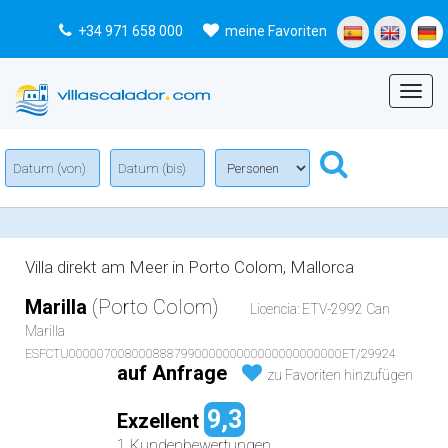
+34 971 658 000
meine Favoriten
Menu
Villa direkt am Meer in Porto Colom, Mallorca
Marilla
(Porto Colom)
Licencia: ETV-2992 Can
Marilla
ESFCTU000007008000888799000000000000000000000ET/29924
auf Anfrage
zu Favoriten hinzufügen
9,3
Exzellent
1 Kundenbewertungen