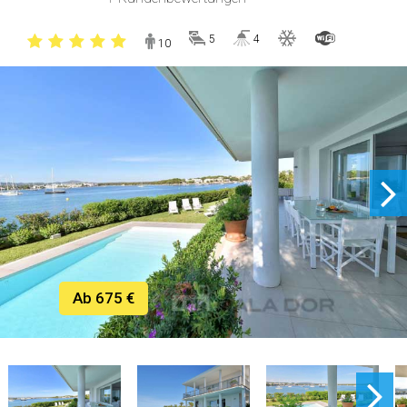
5
4
10
Ab 675 €