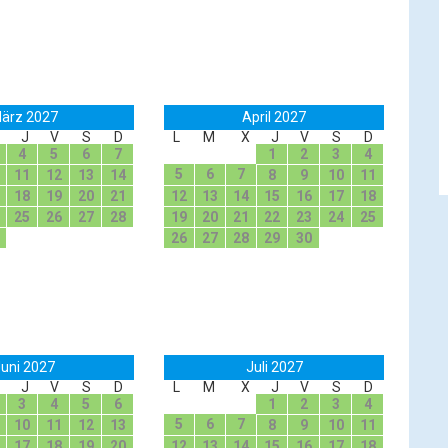
ärz 2027
April 2027
J
V
S
D
L
M
X
J
V
S
D
4
5
6
7
1
2
3
4
5
6
7
11
12
13
14
8
9
10
11
18
19
20
21
12
13
14
15
16
17
18
25
26
27
28
19
20
21
22
23
24
25
26
27
28
29
30
uni 2027
Juli 2027
J
V
S
D
L
M
X
J
V
S
D
3
4
5
6
1
2
3
4
5
6
7
10
11
12
13
8
9
10
11
17
18
19
20
12
13
14
15
16
17
18