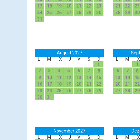
17
18
19
20
21
22
23
21
22
23
24
25
26
27
28
29
30
28
29
30
31
August 2027
Sep
L
M
X
J
V
S
D
L
M
X
1
1
2
3
4
5
6
7
6
7
8
8
9
10
11
12
13
14
15
13
14
15
16
17
18
19
20
21
22
20
21
22
23
24
25
26
27
28
29
27
28
29
30
31
November 2027
Dez
L
M
X
J
V
S
D
L
M
X