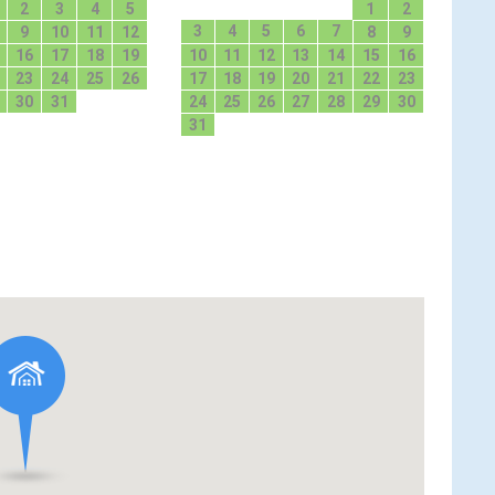
2
3
4
5
1
2
3
4
5
6
7
9
10
11
12
8
9
16
17
18
19
10
11
12
13
14
15
16
23
24
25
26
17
18
19
20
21
22
23
30
31
24
25
26
27
28
29
30
31