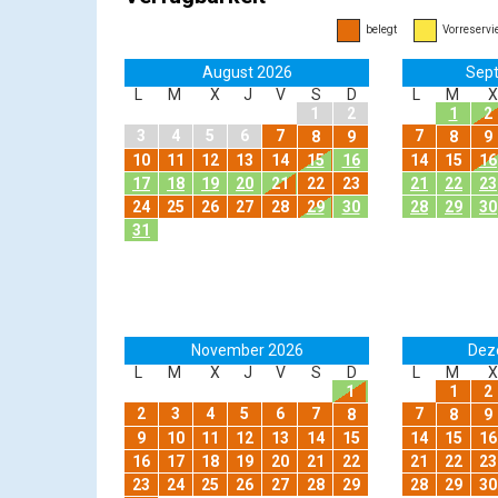
belegt
Vorreservie
August 2026
Sep
L
M
X
J
V
S
D
L
M
X
1
2
1
2
3
4
5
6
7
7
8
9
8
9
10
11
12
13
14
15
16
14
15
16
17
18
19
20
21
22
23
21
22
23
24
25
26
27
28
29
30
28
29
30
31
November 2026
Dez
L
M
X
J
V
S
D
L
M
X
1
1
2
2
3
4
5
6
7
7
8
8
9
9
10
11
12
13
14
15
14
15
16
16
17
18
19
20
21
22
21
22
23
23
24
25
26
27
28
29
28
29
30