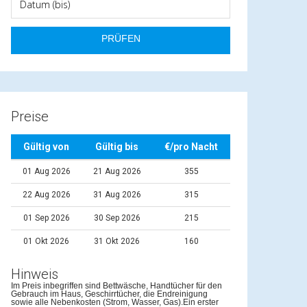
Preise
Gültig von
Gültig bis
€/pro Nacht
01 Aug 2026
21 Aug 2026
355
22 Aug 2026
31 Aug 2026
315
01 Sep 2026
30 Sep 2026
215
01 Okt 2026
31 Okt 2026
160
Hinweis
Im Preis inbegriffen sind Bettwäsche, Handtücher für den
Gebrauch im Haus, Geschirrtücher, die Endreinigung
sowie alle Nebenkosten (Strom, Wasser, Gas).Ein erster