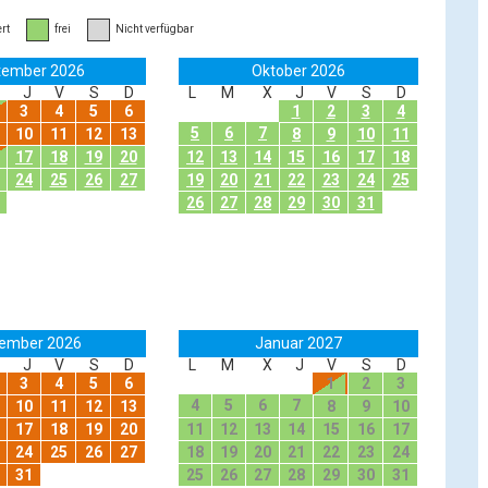
rt
frei
Nicht verfügbar
tember 2026
Oktober 2026
J
V
S
D
L
M
X
J
V
S
D
3
4
5
6
1
2
3
4
5
6
7
10
11
12
13
8
9
10
11
17
18
19
20
12
13
14
15
16
17
18
24
25
26
27
19
20
21
22
23
24
25
26
27
28
29
30
31
ember 2026
Januar 2027
J
V
S
D
L
M
X
J
V
S
D
3
4
5
6
1
2
3
4
5
6
7
10
11
12
13
8
9
10
17
18
19
20
11
12
13
14
15
16
17
24
25
26
27
18
19
20
21
22
23
24
31
25
26
27
28
29
30
31