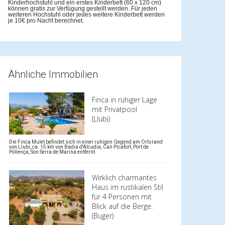
Kinderhochstuhl und ein erstes Kinderbett (60 x 120 cm)
können gratis zur Verfügung gestellt werden. Für jeden
weiteren Hochstuhl oder jedes weitere Kinderbett werden
je 10€ pro Nacht berechnet.
Ähnliche Immobilien
Finca in ruhiger Lage
mit Privatpool
(Llubi)
Die Finca Mulet befindet sich in einer ruhigen Gegend am Ortsrand
von Llubi, ca. 15 km von Badia d'Alcudia, Can Picafort, Port de
Pollença, Son Serra de Marina entfernt.
Wirklich charmantes
Haus im rustikalen Stil
für 4 Personen mit
Blick auf die Berge.
(Buger)