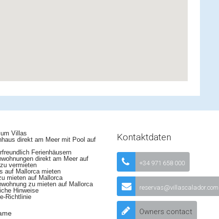
um Villas
Kontaktdaten
haus direkt am Meer mit Pool auf
freundlich Ferienhäusern
nwohnungen direkt am Meer auf
+34 971 658 000
 zu vermieten
 auf Mallorca mieten
zu mieten auf Mallorca
nwohnung zu mieten auf Mallorca
reservas@villascalador.com
iche Hinweise
-Richtlinie
Owners contact
name