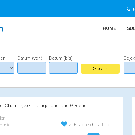
+
HOME
SUC
nen
Datum (von)
Datum (bis)
Obje
iel Charme, sehr ruhige ländliche Gegend
eri
zu Favoriten hinzufügen
81618