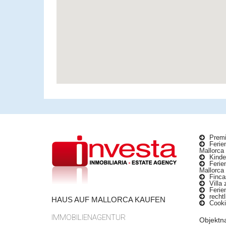
Premi
Ferien
Mallorca
Kinder
Ferie
Mallorca
Fincas
Villa 
Ferie
rechtl
HAUS AUF MALLORCA KAUFEN
Cookie
IMMOBILIENAGENTUR
Objekt