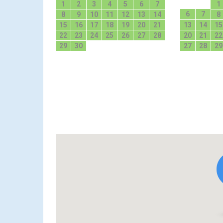
1
2
3
4
5
6
7
1
6
7
8
9
10
11
12
13
14
8
15
16
17
18
19
20
21
13
14
15
22
23
24
25
26
27
28
20
21
22
29
30
27
28
29