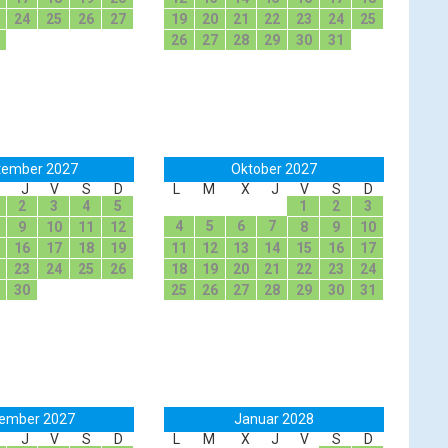
24
25
26
27
19
20
21
22
23
24
25
26
27
28
29
30
31
tember 2027
Oktober 2027
J
V
S
D
L
M
X
J
V
S
D
2
3
4
5
1
2
3
4
5
6
7
9
10
11
12
8
9
10
16
17
18
19
11
12
13
14
15
16
17
23
24
25
26
18
19
20
21
22
23
24
30
25
26
27
28
29
30
31
ember 2027
Januar 2028
J
V
S
D
L
M
X
J
V
S
D