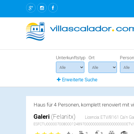
Unterkunftstyp
Ort
Perso
Erweiterte Suche
Haus für 4 Personen, komplett renoviert mit v
Galeri
(Felanitx)
Licencia: ETV/8161 Ca'n Gal
ESFCTU00000700800012489700000000000000000000ETV/
2
3