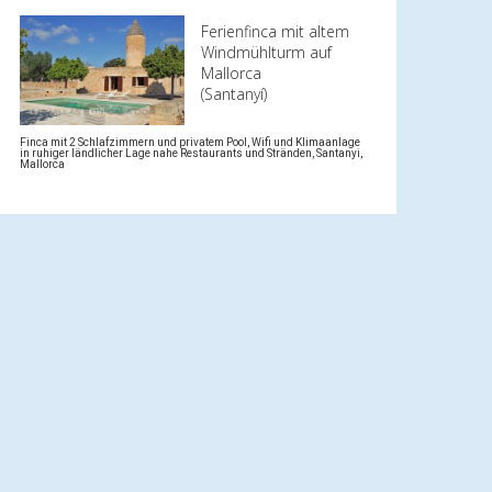
Ferienfinca mit altem
Windmühlturm auf
Mallorca
(Santanyí)
Finca mit 2 Schlafzimmern und privatem Pool, Wifi und Klimaanlage
in ruhiger ländlicher Lage nahe Restaurants und Stränden, Santanyi,
Mallorca