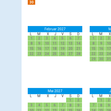
30
Februar 2027
M
L
M
X
J
V
S
D
L
M
X
1
2
3
4
5
6
7
1
2
3
8
9
10
11
12
13
14
8
9
10
15
16
17
18
19
20
21
15
16
17
22
23
24
25
26
27
28
22
23
24
29
30
31
Mai 2027
J
L
M
X
J
V
S
D
L
M
X
1
2
1
2
3
4
5
6
7
7
8
9
8
9
10
11
12
13
14
15
16
14
15
16