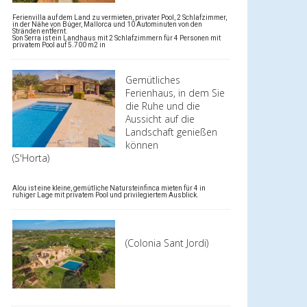
Ferienvilla auf dem Land zu vermieten, privater Pool, 2 Schlafzimmer,
in der Nähe von Búger, Mallorca und 10 Autominuten von den
Stränden entfernt.
Son Serra ist ein Landhaus mit 2 Schlafzimmern für 4 Personen mit
privatem Pool auf 5.700 m2 in
Gemütliches
Ferienhaus, in dem Sie
die Ruhe und die
Aussicht auf die
Landschaft genießen
können
(S'Horta)
Alou ist eine kleine, gemütliche Natursteinfinca mieten für 4 in
ruhiger Lage mit privatem Pool und privilegiertem Ausblick.
(Colonia Sant Jordi)