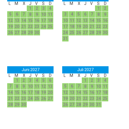
L
M
X
J
V
S
D
L
M
X
J
V
S
D
1
2
3
4
1
2
5
6
7
3
4
5
6
7
8
9
10
11
8
9
12
13
14
15
16
17
18
10
11
12
13
14
15
16
19
20
21
22
23
24
25
17
18
19
20
21
22
23
26
27
28
29
30
24
25
26
27
28
29
30
31
Juni 2027
Juli 2027
L
M
X
J
V
S
D
L
M
X
J
V
S
D
1
2
3
4
5
6
1
2
3
4
7
5
6
7
8
9
10
11
12
13
8
9
10
11
14
15
16
17
18
19
20
12
13
14
15
16
17
18
21
22
23
24
25
26
27
19
20
21
22
23
24
25
28
29
30
26
27
28
29
30
31