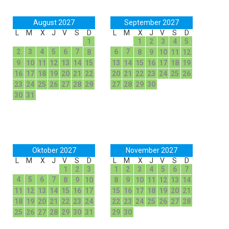
August 2027
September 2027
L
M
X
J
V
S
D
L
M
X
J
V
S
D
1
1
2
3
4
5
2
3
4
5
6
7
6
7
8
8
9
10
11
12
9
10
11
12
13
14
15
13
14
15
16
17
18
19
16
17
18
19
20
21
22
20
21
22
23
24
25
26
23
24
25
26
27
28
29
27
28
29
30
30
31
Oktober 2027
November 2027
L
M
X
J
V
S
D
L
M
X
J
V
S
D
1
2
3
1
2
3
4
5
6
7
4
5
6
7
8
9
10
8
9
10
11
12
13
14
11
12
13
14
15
16
17
15
16
17
18
19
20
21
18
19
20
21
22
23
24
22
23
24
25
26
27
28
25
26
27
28
29
30
31
29
30