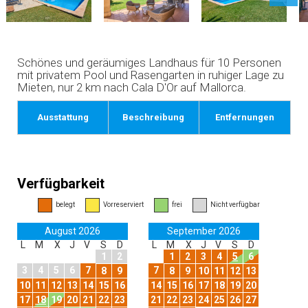
Schönes und geräumiges Landhaus für 10 Personen
mit privatem Pool und Rasengarten in ruhiger Lage zu
Mieten, nur 2 km nach Cala D'Or auf Mallorca.
Ausstattung
Beschreibung
Entfernungen
Verfügbarkeit
belegt
Vorreserviert
frei
Nicht verfügbar
August 2026
September 2026
L
M
X
J
V
S
D
L
M
X
J
V
S
D
1
2
1
2
3
4
5
6
3
4
5
6
7
7
8
9
8
9
10
11
12
13
10
11
12
13
14
15
16
14
15
16
17
18
19
20
17
18
19
20
21
22
23
21
22
23
24
25
26
27