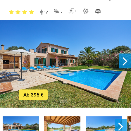
5
4
10
Ab 395 €