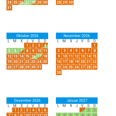
24
25
26
27
28
29
30
28
29
30
31
Oktober 2026
November 2026
L
M
X
J
V
S
D
L
M
X
J
V
S
D
1
2
3
4
1
5
6
7
2
3
4
5
6
7
8
9
10
11
8
12
13
14
15
16
17
18
9
10
11
12
13
14
15
19
20
21
22
23
24
25
16
17
18
19
20
21
22
26
27
28
29
30
31
23
24
25
26
27
28
29
30
Dezember 2026
Januar 2027
L
M
X
J
V
S
D
L
M
X
J
V
S
D
1
2
3
4
5
6
1
2
3
7
4
5
6
7
8
9
10
11
12
13
8
9
10