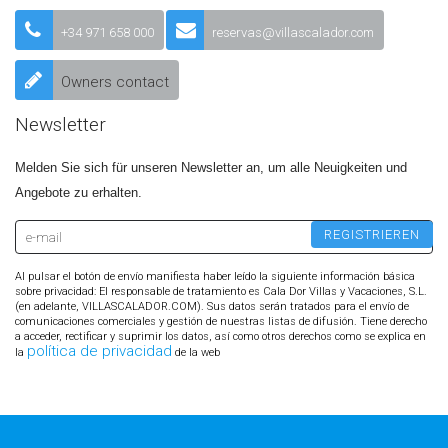
+34 971 658 000
reservas@villascalador.com
Owners contact
Newsletter
Melden Sie sich für unseren Newsletter an, um alle Neuigkeiten und
Angebote zu erhalten.
Al pulsar el botón de envío manifiesta haber leído la siguiente información básica
sobre privacidad: El responsable de tratamiento es Cala Dor Villas y Vacaciones, S.L.
(en adelante, VILLASCALADOR.COM). Sus datos serán tratados para el envío de
comunicaciones comerciales y gestión de nuestras listas de difusión. Tiene derecho
a acceder, rectificar y suprimir los datos, así como otros derechos como se explica en
política de privacidad
la
de la web