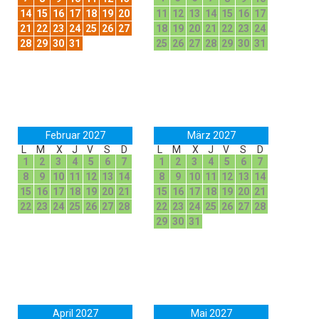
14
15
16
17
18
19
20
11
12
13
14
15
16
17
21
22
23
24
25
26
27
18
19
20
21
22
23
24
28
29
30
31
25
26
27
28
29
30
31
Februar 2027
März 2027
L
M
X
J
V
S
D
L
M
X
J
V
S
D
1
2
3
4
5
6
7
1
2
3
4
5
6
7
8
9
10
11
12
13
14
8
9
10
11
12
13
14
15
16
17
18
19
20
21
15
16
17
18
19
20
21
22
23
24
25
26
27
28
22
23
24
25
26
27
28
29
30
31
April 2027
Mai 2027