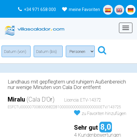
+34 971 658 000
meine Favoriten
Menu
Landhaus mit gepflegtem und ruhigem Außenbereich
nur wenige Minuten von Cala Dor entfernt
Miralu
(Cala D'Or)
Licencia: ETV-14372
ESFCTU0000070080006822810000000000000000000ETV/143725
zu Favoriten hinzufügen
8,0
Sehr gut
4 Kundenbewertungen