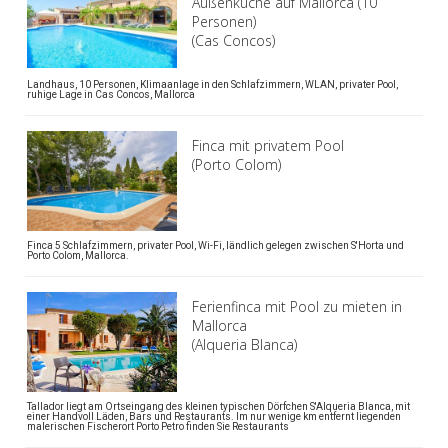
Außenküche auf Mallorca (10
Personen)
(Cas Concos)
Landhaus, 10 Personen, Klimaanlage in den Schlafzimmern, WLAN, privater Pool,
ruhige Lage in Cas Concos, Mallorca
Finca mit privatem Pool
(Porto Colom)
Finca 5 Schlafzimmern, privater Pool, Wi-Fi, ländlich gelegen zwischen S'Horta und
Porto Colom, Mallorca.
Ferienfinca mit Pool zu mieten in
Mallorca
(Alqueria Blanca)
Tallador liegt am Ortseingang des kleinen typischen Dörfchen S'Alqueria Blanca, mit
einer Handvoll Läden, Bars und Restaurants. Im nur wenige km entfernt liegenden
malerischen Fischerort Porto Petro finden Sie Restaurants